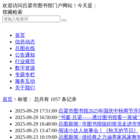
欢迎访问吕梁市图书馆门户网站！今天是：
馆藏检索
首页
信息动态
吕图在线
公告通知
行业规范
数字资源
专题专栏
服务互动
关于我们
首页
>
标签：
总共有 1057 条记录
2025-09-29 17:51:00
·
吕梁市图书馆2025年国庆中秋两节
2025-09-29 16:50:00
·
“书窗·吕梁——透过图书馆看一座城
2025-09-29 16:48:00
·
吕图新闻 | 市图书馆组织馆员走进
2025-09-25 15:47:00
·
阅读小达人故事会丨《秋天的节日》
2025-09-23 10:19:00
·
吕图新闻 | 借经典之力涵养家风家