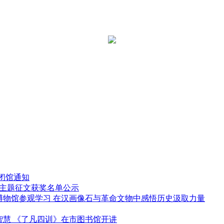
开闭馆通知
”主题征文获奖名单公示
市博物馆参观学习 在汉画像石与革命文物中感悟历史汲取力量
教智慧 《了凡四训》在市图书馆开讲