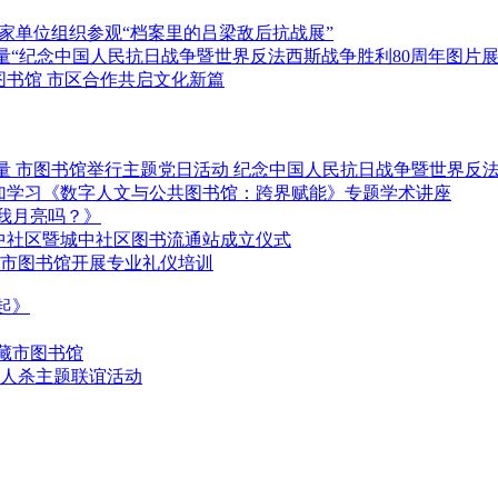
 多家单位组织参观“档案里的吕梁敌后抗战展”
进力量“纪念中国人民抗日战争暨世界反法西斯战争胜利80周年图片
图书馆 市区合作共启文化新篇
力量 市图书馆举行主题党日活动 纪念中国人民抗日战争暨世界反
参加学习《数字人文与公共图书馆：跨界赋能》专题学术讲座
我月亮吗？》
城中社区暨城中社区图书流通站成立仪式
常”市图书馆开展专业礼仪培训
起》
藏市图书馆
狼人杀主题联谊活动